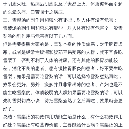
于阴虚火旺、热病后阴虚以及乎素易上火、体质偏热而引起
的头晕头痛、口苦咽干之病症。
三、
雪梨汤
的副作用和禁忌有哪些，对人体有没有危害：
雪梨汤的副作用和禁忌有哪些，对人体有没有危害？一般雪
梨汤的副作用与危害有以下几方面。
但是需要提醒大家的是，雪梨本身的性质偏寒，对于脾胃虚
寒，或者是经常性腹泻和腹部容易受寒的人群，就不宜多吃
雪梨了，否则不利于人体的健康。还有其他的肠胃功能较
差，消化不良的患者、患有慢性胃肠炎的患者，好不要生吃
雪梨，如果是需要吃雪梨的话，可以选择将雪梨煮熟再吃，
效果会更好。另外，痰多并且非常稀薄的患者、产妇也是不
能生吃雪梨的。体质较弱的人群如果需要吃雪梨的话，可以
先将雪梨切成小块，待把雪梨煮熟了之后再吃，效果就会更
好了。
总结：
雪梨汤
的功效作用功能主治是什么，有什么功效作用
好处
？
雪梨汤有啥营养价值，主要能治什么病？雪梨汤的正