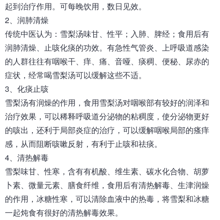
起到治疗作用。可每晚饮用，数日见效。
2、润肺清燥
传统中医认为：雪梨汤味甘、性平；入肺、脾经；食用后有
润肺清燥、止咳化痰的功效。有急性气管炎、上呼吸道感染
的人群往往有咽喉干、痒、痛、音哑、痰稠、便秘、尿赤的
症状，经常喝雪梨汤可以缓解这些不适。
3、化痰止咳
雪梨汤有润燥的作用，食用雪梨汤对咽喉部有较好的润泽和
治疗效果，可以稀释呼吸道分泌物的粘稠度，使分泌物更好
的咳出，还利于局部炎症的治疗，可以缓解咽喉局部的瘙痒
感，从而阻断咳嗽反射，有利于止咳和祛痰。
4、清热解毒
雪梨味甘、性寒，含有有机酸、维生素、碳水化合物、胡萝
卜素、微量元素、膳食纤维，食用后有清热解毒、生津润燥
的作用，冰糖性寒，可以清除血液中的热毒，将雪梨和冰糖
一起炖食有很好的清热解毒效果。