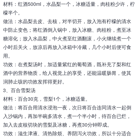
材料：红酒500ml，水晶梨一个，冰糖适量，肉桂粉少许，柠
檬半个。
做法：水晶梨去皮、去核，对半切开，放入泡有柠檬的清水
中防止变色；将红酒倒入锅中，放入冰糖、肉桂粉，煮至冰
糖溶化；放入水晶梨，中火煮至红酒翻滚，小火继续煮一个
小时后关火，放凉后再放入冰箱中冷藏，几个小时后便可食
用。
功效：在煮梨汤时，加适量紫红的葡萄酒，既补充了梨和红
酒中的营养物质，给人视觉上的享受，还能温暖肠胃，使其
润肺止咳的功效发挥得更好。
3、百合雪梨汤
材料：百合30克，雪梨1个，冰糖适量。
做法：将百合用清水浸泡一夜，次日将百合连同清水一起倒
入沙锅内，再加半碗多清水，煮一个半小时，待百合已烂，
加入去皮核切块的雪梨及冰糖，再煮30分钟即成。
功效：滋生津液、清热除烦、养阴泻火功效，所以十分适合