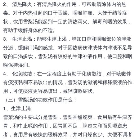
2、 清热降火：有清热降火的作用，可帮助清除体内的热
毒。对于内热引起的口干舌燥、咽喉肿痛、大便干结等症
状，饮用雪梨汤能起到一定的清热泻火、解毒利咽的效果，
有助于缓解身体的不适。
3、 生津止渴：能够生津止渴，增加口腔和咽喉部位的津液
分泌，缓解口渴的感觉。对于因热病伤津或体内津液不足导
致的口渴多饮，雪梨汤有较好的生津补液作用，使口腔和咽
喉保持湿润。
4、 化痰散结：在一定程度上有助于化痰散结，对于咳嗽伴
有痰液黏稠不易咳出的情况，雪梨汤的滋润和稀释痰液的作
用，可使痰液更容易咳出，减轻咳嗽症状。
（三）雪梨汤的功效作用是什么：
1、生津止渴
雪梨汤的主要成分是雪梨，雪梨香甜脆爽，食用后有生津养
胃，和中止呃的作用，因胃阴不足，脾虚失和而见呃逆患
者，食用后有较快的缓解效果，并对口燥食少、大便不调者