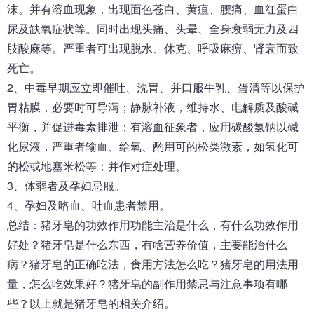
沫。并有溶血现象，出现面色苍白、黄疸、腰痛、血红蛋白
尿及缺氧症状等。同时出现头痛、头晕、全身衰弱无力及四
肢酸麻等。严重者可出现脱水、休克、呼吸麻痹、肾衰而致
死亡。
2、中毒早期应立即催吐、洗胃、并口服牛乳、蛋清等以保护
胃粘膜，必要时可导泻；静脉补液，维持水、电解质及酸碱
平衡，并促进毒素排泄；有溶血征象者，应用碳酸氢钠以碱
化尿液，严重者输血、给氧、酌用可的松类激素，如氢化可
的松或地塞米松等；并作对症处理。
3、体弱者及孕妇忌服。
4、孕妇及咯血、吐血患者禁用。
总结：
猪牙皂
的功效作用功能主治是什么，有什么功效作用
好处
？
猪牙皂是什么东西，有啥营养价值，主要能治什么
病？猪牙皂的正确吃法，食用方法怎么吃？猪牙皂的用法用
量，怎么吃效果好？猪牙皂的副作用禁忌与注意事项有哪
些？以上就是猪牙皂的相关介绍。