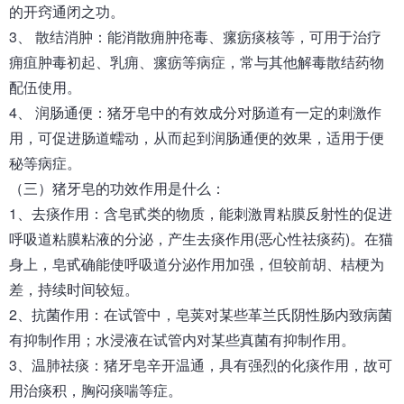
的开窍通闭之功。
3、 散结消肿：能消散痈肿疮毒、瘰疬痰核等，可用于治疗
痈疽肿毒初起、乳痈、瘰疬等病症，常与其他解毒散结药物
配伍使用。
4、 润肠通便：猪牙皂中的有效成分对肠道有一定的刺激作
用，可促进肠道蠕动，从而起到润肠通便的效果，适用于便
秘等病症。
（三）猪牙皂的功效作用是什么：
1、去痰作用：含皂甙类的物质，能刺激胃粘膜反射性的促进
呼吸道粘膜粘液的分泌，产生去痰作用(恶心性祛痰药)。在猫
身上，皂甙确能使呼吸道分泌作用加强，但较前胡、桔梗为
差，持续时间较短。
2、抗菌作用：在试管中，皂荚对某些革兰氏阴性肠内致病菌
有抑制作用；水浸液在试管内对某些真菌有抑制作用。
3、温肺祛痰：猪牙皂辛开温通，具有强烈的化痰作用，故可
用治痰积，胸闷痰喘等症。