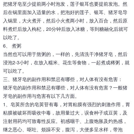
把猪牙皂至少提前两小时泡发，莲子银耳也要提前发泡。然
后在锅里面加入适量的水，把泡好的莲子、银耳、猪牙皂导
入锅里，大火煮开，然后小火煮两小时，放入百合，然后原
料煮烂后放入枸杞，20分钟后放入冰糖，等到糖融化后就可
以吃了。
6、 煮粥
当然也可以用于熬粥的，一样的，先清洗干净猪牙皂，然后
浸泡2-3小时，在放入糯米、花生等食物，一起煮成稀粥，就
可以吃了。
三、
猪牙皂
的副作用和禁忌有哪些，对人体有没有危害：
猪牙皂的副作用和禁忌有哪些，对人体有没有危害？一般猪
牙皂的副作用与危害有以下几方面。
1、皂荚所含的皂荚苷有毒，对胃粘膜有强烈的刺激作用，胃
粘膜被破坏而吸收中毒，故用量过大，误食种子或豆荚，及
注射用药均可致毒性反应。初感咽干、上腹饱胀及灼热感，
继之恶心、呕吐、烦躁不安，腹泻，大便多呈水样，带泡