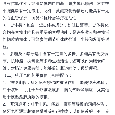
具有抗氧化性，能清除体内自由基，减少氧化损伤，对维护
细胞健康有一定作用。此外，黄酮类化合物还可能具有一定
的心血管保护、抗炎和抗肿瘤等潜在活性。
3、 甾体类：包含一些甾体类成分，如胆甾醇等。甾体类化
合物在生物体内具有重要的生理功能，是许多激素和生物活
性物质的前体，可能参与调节机体的代谢、生长和发育等过
程。
4、 多糖类：猪牙皂中含有一定量的多糖。多糖具有免疫调
节、抗肿瘤、抗氧化等多种生物活性，还可以作为膳食纤
维，对肠道健康有益，能够促进肠道蠕动，预防便秘。
（二）猪牙皂的药用价值与相关配伍：
1、 祛痰止咳：猪牙皂有较强的祛痰作用，能使痰液稀释，
易于咳出，可用于治疗咳嗽痰多、胸闷气喘等病症，尤其适
用于痰湿蕴肺所致的咳嗽。
2、 开窍通闭：对于中风、痰厥、癫痫等导致的窍闭神昏，
猪牙皂可通过刺激鼻黏膜等引起喷嚏，以促使苏醒，有一定