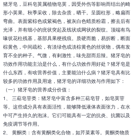
猪牙皂，豆科皂荚属植物皂荚，因受外伤等影响而结出的畸
形小荚果。秋季采收，除去杂质，晒干。呈圆柱形，略扁而
弯曲。表面紫棕色或紫褐色，被灰白色蜡质粉霜，擦去后有
光泽，并有细小的疣状突起及线状或网状的裂纹。顶端有鸟
喙状花柱残基，基部具果梗残痕。质硬而脆，易折断，断面
棕黄色，中间疏松，有淡绿色或淡棕黄色的丝状物，偶有发
育不全的种子。气微，有剌激性，味先甜而后辣。猪牙皂的
功效作用功能主治是什么，有什么功效作用好处？猪牙皂是
什么东西，有啥营养价值，主要能治什么病？猪牙皂具有比
较多的功效作用及用途，猪牙皂的详细功效与作用如下：
（一）猪牙皂的营养成分价值：
1、 三萜皂苷类：猪牙皂中富含多种三萜皂苷，如皂荚苷
等。这些成分具有表面活性，能够降低液体表面张力，在水
中可产生持久的泡沫。它们可能具有一定的抗炎、抗菌以及
免疫调节等作用。
2、 黄酮类：含有黄酮类化合物，如芹菜素等。黄酮类物质