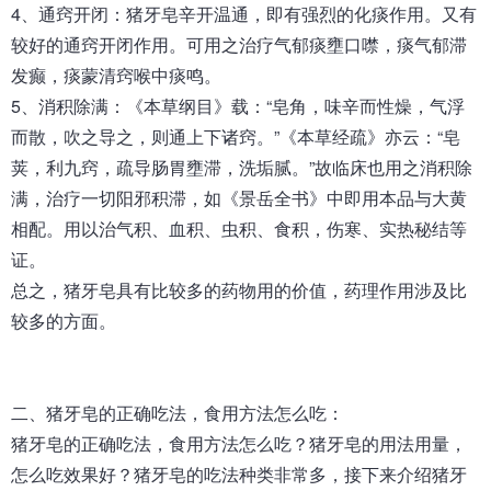
4、通窍开闭：猪牙皂辛开温通，即有强烈的化痰作用。又有
较好的通窍开闭作用。可用之治疗气郁痰壅口噤，痰气郁滞
发癫，痰蒙清窍喉中痰鸣。
5、消积除满：《本草纲目》载：“皂角，味辛而性燥，气浮
而散，吹之导之，则通上下诸窍。”《本草经疏》亦云：“皂
荚，利九窍，疏导肠胃壅滞，洗垢腻。”故临床也用之消积除
满，治疗一切阳邪积滞，如《景岳全书》中即用本品与大黄
相配。用以治气积、血积、虫积、食积，伤寒、实热秘结等
证。
总之，猪牙皂具有比较多的药物用的价值，药理作用涉及比
较多的方面。
二、
猪牙皂
的正确吃法，食用方法怎么吃：
猪牙皂的正确吃法，食用方法怎么吃？猪牙皂的用法用量，
怎么吃效果好？猪牙皂的吃法种类非常多，接下来介绍猪牙